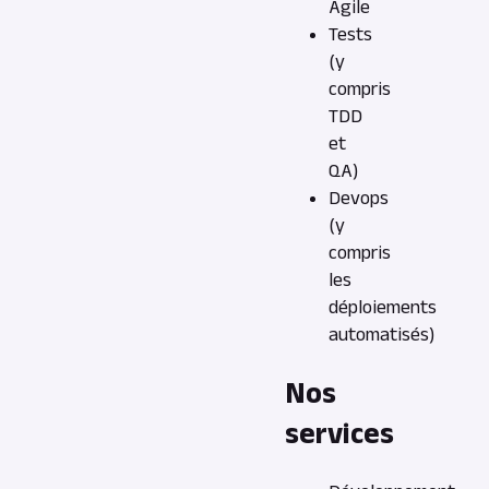
Agile
Tests
(y
compris
TDD
et
QA)
Devops
(y
compris
les
déploiements
automatisés)
Nos
services