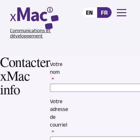
Aller au contenu principal
EN
FR
Communications et
développement
Contacter
Votre
xMac
nom
info
Votre
adresse
de
courriel